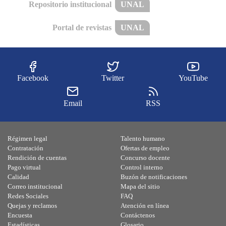
Repositorio institucional
UNAL
Portal de revistas
UNAL
Facebook
Twitter
YouTube
Email
RSS
Régimen legal
Talento humano
Contratación
Ofertas de empleo
Rendición de cuentas
Concurso docente
Pago virtual
Control interno
Calidad
Buzón de notificaciones
Correo institucional
Mapa del sitio
Redes Sociales
FAQ
Quejas y reclamos
Atención en línea
Encuesta
Contáctenos
Estadísticas
Glosario