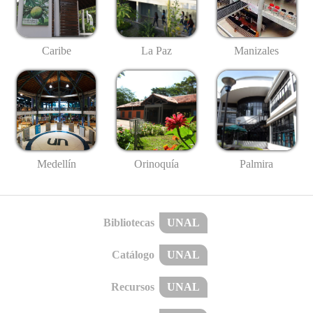
Caribe
La Paz
Manizales
Medellín
Palmira
Orinoquía
Bibliotecas
UNAL
Catálogo
UNAL
Recursos
UNAL