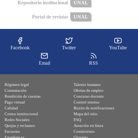
Repositorio institucional
UNAL
Portal de revistas
UNAL
Facebook
Twitter
YouTube
Email
RSS
Régimen legal
Talento humano
Contratación
Ofertas de empleo
Rendición de cuentas
Concurso docente
Pago virtual
Control interno
Calidad
Buzón de notificaciones
Correo institucional
Mapa del sitio
Redes Sociales
FAQ
Quejas y reclamos
Atención en línea
Encuesta
Contáctenos
Estadísticas
Glosario