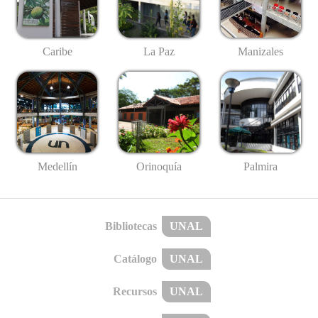
Caribe
La Paz
Manizales
Medellín
Palmira
Orinoquía
Bibliotecas
UNAL
Catálogo
UNAL
Recursos
UNAL