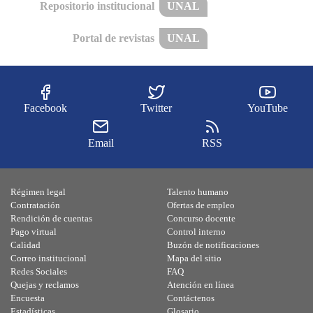
Repositorio institucional
UNAL
Portal de revistas
UNAL
Facebook
Twitter
YouTube
Email
RSS
Régimen legal
Talento humano
Contratación
Ofertas de empleo
Rendición de cuentas
Concurso docente
Pago virtual
Control interno
Calidad
Buzón de notificaciones
Correo institucional
Mapa del sitio
Redes Sociales
FAQ
Quejas y reclamos
Atención en línea
Encuesta
Contáctenos
Estadísticas
Glosario