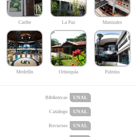
Caribe
La Paz
Manizales
Medellín
Palmira
Orinoquía
Bibliotecas
UNAL
Catálogo
UNAL
Recursos
UNAL