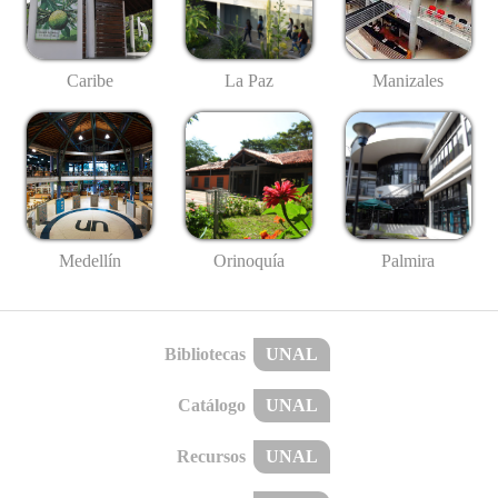
Caribe
La Paz
Manizales
Medellín
Palmira
Orinoquía
Bibliotecas
UNAL
Catálogo
UNAL
Recursos
UNAL