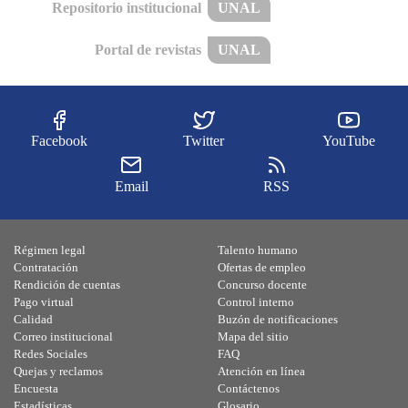
Repositorio institucional
UNAL
Portal de revistas
UNAL
Facebook
Twitter
YouTube
Email
RSS
Régimen legal
Talento humano
Contratación
Ofertas de empleo
Rendición de cuentas
Concurso docente
Pago virtual
Control interno
Calidad
Buzón de notificaciones
Correo institucional
Mapa del sitio
Redes Sociales
FAQ
Quejas y reclamos
Atención en línea
Encuesta
Contáctenos
Estadísticas
Glosario