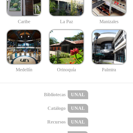
Caribe
La Paz
Manizales
Medellín
Palmira
Orinoquía
Bibliotecas
UNAL
Catálogo
UNAL
Recursos
UNAL