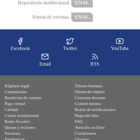
Repositorio institucional
UNAL
Portal de revistas
UNAL
Facebook
Twitter
YouTube
Email
RSS
Régimen legal
Talento humano
Contratación
Ofertas de empleo
Rendición de cuentas
Concurso docente
Pago virtual
Control interno
Calidad
Buzón de notificaciones
Correo institucional
Mapa del sitio
Redes Sociales
FAQ
Quejas y reclamos
Atención en línea
Encuesta
Contáctenos
Estadísticas
Glosario