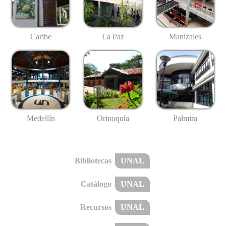
Caribe
La Paz
Manizales
Medellín
Palmira
Orinoquía
Bibliotecas
UNAL
Catálogo
UNAL
Recursos
UNAL