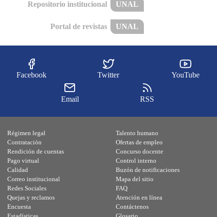
Repositorio institucional
UNAL
Portal de revistas
UNAL
Facebook
Twitter
YouTube
Email
RSS
Régimen legal
Talento humano
Contratación
Ofertas de empleo
Rendición de cuentas
Concurso docente
Pago virtual
Control interno
Calidad
Buzón de notificaciones
Correo institucional
Mapa del sitio
Redes Sociales
FAQ
Quejas y reclamos
Atención en línea
Encuesta
Contáctenos
Estadísticas
Glosario