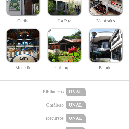
Caribe
La Paz
Manizales
Medellín
Palmira
Orinoquía
Bibliotecas
UNAL
Catálogo
UNAL
Recursos
UNAL