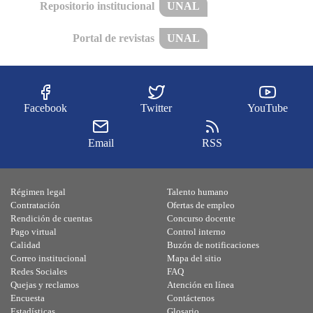
Repositorio institucional
UNAL
Portal de revistas
UNAL
Facebook
Twitter
YouTube
Email
RSS
Régimen legal
Talento humano
Contratación
Ofertas de empleo
Rendición de cuentas
Concurso docente
Pago virtual
Control interno
Calidad
Buzón de notificaciones
Correo institucional
Mapa del sitio
Redes Sociales
FAQ
Quejas y reclamos
Atención en línea
Encuesta
Contáctenos
Estadísticas
Glosario