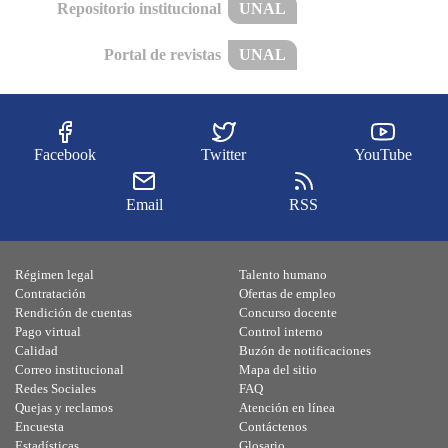
Repositorio institucional
UNAL
Portal de revistas
UNAL
Facebook
Twitter
YouTube
Email
RSS
Régimen legal
Talento humano
Contratación
Ofertas de empleo
Rendición de cuentas
Concurso docente
Pago virtual
Control interno
Calidad
Buzón de notificaciones
Correo institucional
Mapa del sitio
Redes Sociales
FAQ
Quejas y reclamos
Atención en línea
Encuesta
Contáctenos
Estadísticas
Glosario