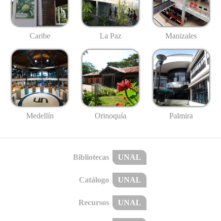
Caribe
La Paz
Manizales
Medellín
Palmira
Orinoquía
Bibliotecas
UNAL
Catálogo
UNAL
Recursos
UNAL