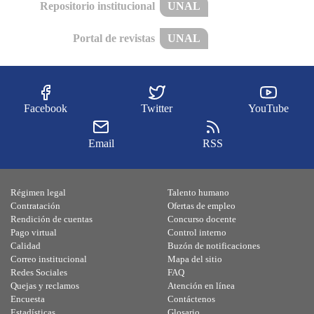
Repositorio institucional
UNAL
Portal de revistas
UNAL
Facebook
Twitter
YouTube
Email
RSS
Régimen legal
Talento humano
Contratación
Ofertas de empleo
Rendición de cuentas
Concurso docente
Pago virtual
Control interno
Calidad
Buzón de notificaciones
Correo institucional
Mapa del sitio
Redes Sociales
FAQ
Quejas y reclamos
Atención en línea
Encuesta
Contáctenos
Estadísticas
Glosario