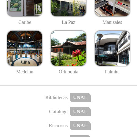
Caribe
La Paz
Manizales
Medellín
Palmira
Orinoquía
Bibliotecas
UNAL
Catálogo
UNAL
Recursos
UNAL