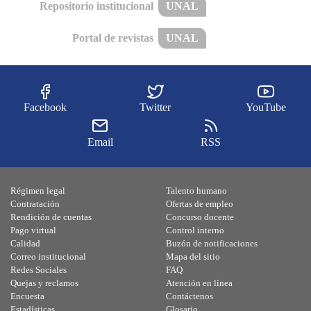
Repositorio institucional
UNAL
Portal de revistas
UNAL
Facebook
Twitter
YouTube
Email
RSS
Régimen legal
Talento humano
Contratación
Ofertas de empleo
Rendición de cuentas
Concurso docente
Pago virtual
Control interno
Calidad
Buzón de notificaciones
Correo institucional
Mapa del sitio
Redes Sociales
FAQ
Quejas y reclamos
Atención en línea
Encuesta
Contáctenos
Estadísticas
Glosario