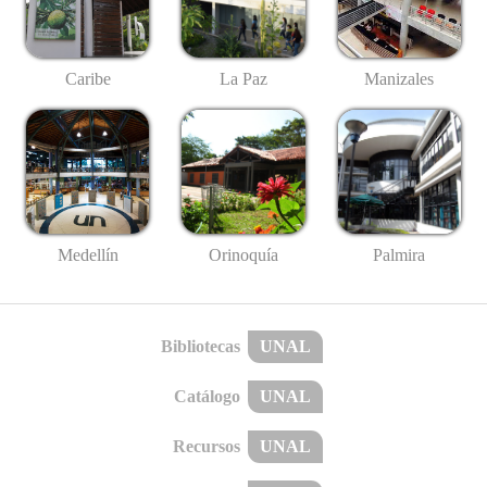
Caribe
La Paz
Manizales
Medellín
Palmira
Orinoquía
Bibliotecas
UNAL
Catálogo
UNAL
Recursos
UNAL