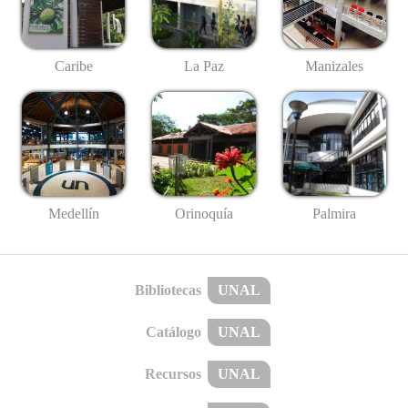
Caribe
La Paz
Manizales
Medellín
Palmira
Orinoquía
Bibliotecas
UNAL
Catálogo
UNAL
Recursos
UNAL