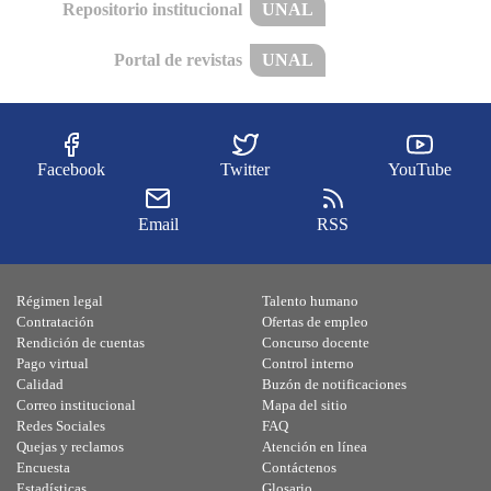
Repositorio institucional
UNAL
Portal de revistas
UNAL
Facebook
Twitter
YouTube
Email
RSS
Régimen legal
Talento humano
Contratación
Ofertas de empleo
Rendición de cuentas
Concurso docente
Pago virtual
Control interno
Calidad
Buzón de notificaciones
Correo institucional
Mapa del sitio
Redes Sociales
FAQ
Quejas y reclamos
Atención en línea
Encuesta
Contáctenos
Estadísticas
Glosario