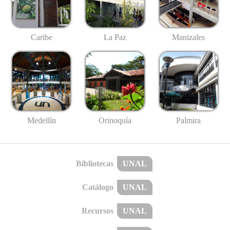
Caribe
La Paz
Manizales
Medellín
Palmira
Orinoquía
Bibliotecas
UNAL
Catálogo
UNAL
Recursos
UNAL