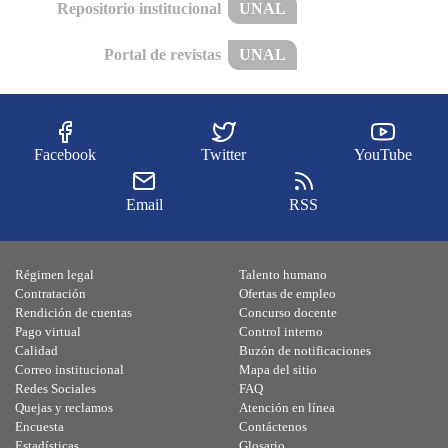
Repositorio institucional
UNAL
Portal de revistas
UNAL
Facebook
Twitter
YouTube
Email
RSS
Régimen legal
Talento humano
Contratación
Ofertas de empleo
Rendición de cuentas
Concurso docente
Pago virtual
Control interno
Calidad
Buzón de notificaciones
Correo institucional
Mapa del sitio
Redes Sociales
FAQ
Quejas y reclamos
Atención en línea
Encuesta
Contáctenos
Estadísticas
Glosario