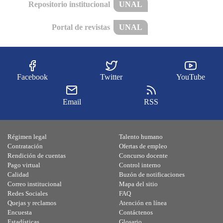
Repositorio institucional
UNAL
Portal de revistas
UNAL
Facebook
Twitter
YouTube
Email
RSS
Régimen legal
Talento humano
Contratación
Ofertas de empleo
Rendición de cuentas
Concurso docente
Pago virtual
Control interno
Calidad
Buzón de notificaciones
Correo institucional
Mapa del sitio
Redes Sociales
FAQ
Quejas y reclamos
Atención en línea
Encuesta
Contáctenos
Estadísticas
Glosario