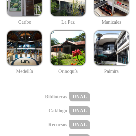
Caribe
La Paz
Manizales
Medellín
Palmira
Orinoquía
Bibliotecas
UNAL
Catálogo
UNAL
Recursos
UNAL