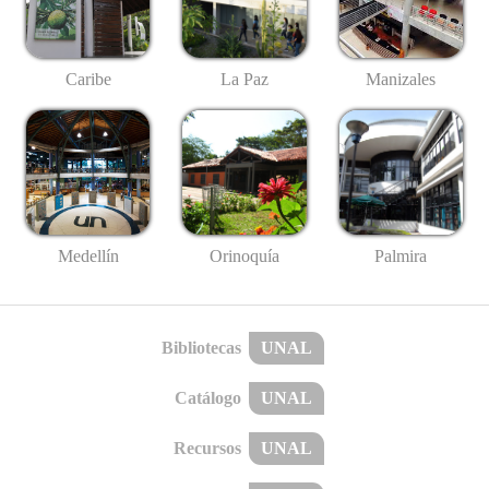
Caribe
La Paz
Manizales
Medellín
Palmira
Orinoquía
Bibliotecas
UNAL
Catálogo
UNAL
Recursos
UNAL