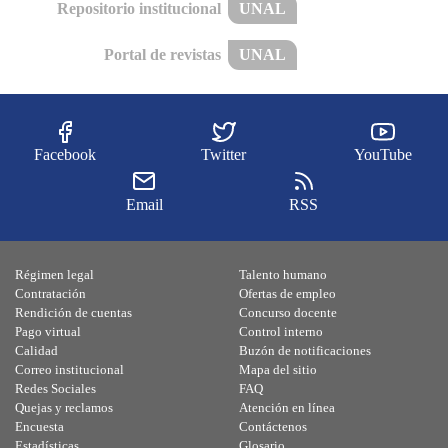
Repositorio institucional
UNAL
Portal de revistas
UNAL
Facebook
Twitter
YouTube
Email
RSS
Régimen legal
Talento humano
Contratación
Ofertas de empleo
Rendición de cuentas
Concurso docente
Pago virtual
Control interno
Calidad
Buzón de notificaciones
Correo institucional
Mapa del sitio
Redes Sociales
FAQ
Quejas y reclamos
Atención en línea
Encuesta
Contáctenos
Estadísticas
Glosario