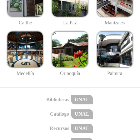
Caribe
La Paz
Manizales
Medellín
Palmira
Orinoquía
Bibliotecas
UNAL
Catálogo
UNAL
Recursos
UNAL