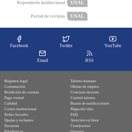
Repositorio institucional
UNAL
Portal de revistas
UNAL
Facebook
Twitter
YouTube
Email
RSS
Régimen legal
Talento humano
Contratación
Ofertas de empleo
Rendición de cuentas
Concurso docente
Pago virtual
Control interno
Calidad
Buzón de notificaciones
Correo institucional
Mapa del sitio
Redes Sociales
FAQ
Quejas y reclamos
Atención en línea
Encuesta
Contáctenos
Estadísticas
Glosario