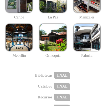
Caribe
La Paz
Manizales
Medellín
Palmira
Orinoquía
Bibliotecas
UNAL
Catálogo
UNAL
Recursos
UNAL