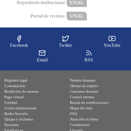
Repositorio institucional
UNAL
Portal de revistas
UNAL
Facebook
Twitter
YouTube
Email
RSS
Régimen legal
Talento humano
Contratación
Ofertas de empleo
Rendición de cuentas
Concurso docente
Pago virtual
Control interno
Calidad
Buzón de notificaciones
Correo institucional
Mapa del sitio
Redes Sociales
FAQ
Quejas y reclamos
Atención en línea
Encuesta
Contáctenos
Estadísticas
Glosario