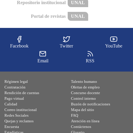
Repositorio institucional
UNAL
Portal de revistas
UNAL
Facebook
Twitter
YouTube
Email
RSS
Régimen legal
Talento humano
Contratación
Ofertas de empleo
Rendición de cuentas
Concurso docente
Pago virtual
Control interno
Calidad
Buzón de notificaciones
Correo institucional
Mapa del sitio
Redes Sociales
FAQ
Quejas y reclamos
Atención en línea
Encuesta
Contáctenos
Estadísticas
Glosario