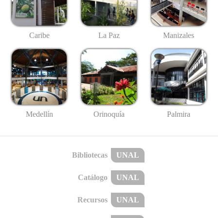
Caribe
La Paz
Manizales
Medellín
Palmira
Orinoquía
Bibliotecas
UNAL
Catálogo
UNAL
Recursos
UNAL