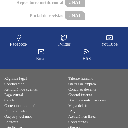
Repositorio institucional
UNAL
Portal de revistas
UNAL
Facebook
Twitter
YouTube
Email
RSS
Régimen legal
Talento humano
Contratación
Ofertas de empleo
Rendición de cuentas
Concurso docente
Pago virtual
Control interno
Calidad
Buzón de notificaciones
Correo institucional
Mapa del sitio
Redes Sociales
FAQ
Quejas y reclamos
Atención en línea
Encuesta
Contáctenos
Estadísticas
Glosario