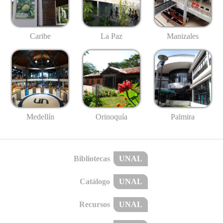
Caribe
La Paz
Manizales
Medellín
Palmira
Orinoquía
Bibliotecas
UNAL
Catálogo
UNAL
Recursos
UNAL