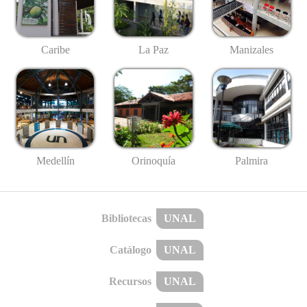
Caribe
La Paz
Manizales
Medellín
Palmira
Orinoquía
Bibliotecas
UNAL
Catálogo
UNAL
Recursos
UNAL