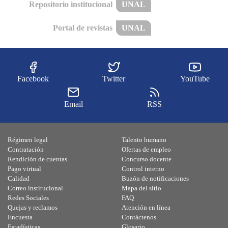
Repositorio institucional
UNAL
Portal de revistas
UNAL
Facebook
Twitter
YouTube
Email
RSS
Régimen legal
Talento humano
Contratación
Ofertas de empleo
Rendición de cuentas
Concurso docente
Pago virtual
Control interno
Calidad
Buzón de notificaciones
Correo institucional
Mapa del sitio
Redes Sociales
FAQ
Quejas y reclamos
Atención en línea
Encuesta
Contáctenos
Estadísticas
Glosario