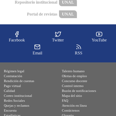
Repositorio institucional
UNAL
Portal de revistas
UNAL
Facebook
Twitter
YouTube
Email
RSS
Régimen legal
Talento humano
Contratación
Ofertas de empleo
Rendición de cuentas
Concurso docente
Pago virtual
Control interno
Calidad
Buzón de notificaciones
Correo institucional
Mapa del sitio
Redes Sociales
FAQ
Quejas y reclamos
Atención en línea
Encuesta
Contáctenos
Estadísticas
Glosario