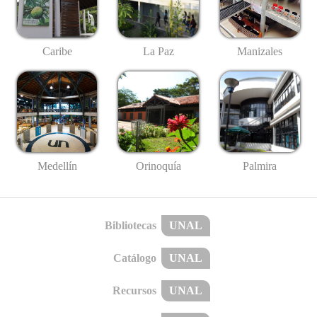
Caribe
La Paz
Manizales
Medellín
Palmira
Orinoquía
Bibliotecas
UNAL
Catálogo
UNAL
Recursos
UNAL