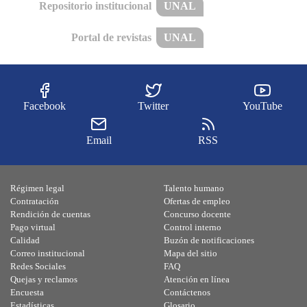
Repositorio institucional
UNAL
Portal de revistas
UNAL
Facebook
Twitter
YouTube
Email
RSS
Régimen legal
Talento humano
Contratación
Ofertas de empleo
Rendición de cuentas
Concurso docente
Pago virtual
Control interno
Calidad
Buzón de notificaciones
Correo institucional
Mapa del sitio
Redes Sociales
FAQ
Quejas y reclamos
Atención en línea
Encuesta
Contáctenos
Estadísticas
Glosario