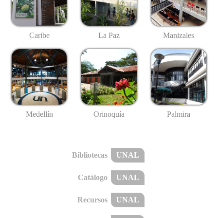
Caribe
La Paz
Manizales
Medellín
Palmira
Orinoquía
Bibliotecas
UNAL
Catálogo
UNAL
Recursos
UNAL