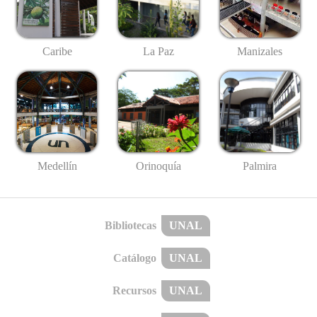
Caribe
La Paz
Manizales
Medellín
Palmira
Orinoquía
Bibliotecas
UNAL
Catálogo
UNAL
Recursos
UNAL