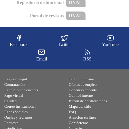
Repositorio institucional
UNAL
Portal de revistas
UNAL
Facebook
Twitter
YouTube
Email
RSS
Régimen legal
Talento humano
Contratación
Ofertas de empleo
Rendición de cuentas
Concurso docente
Pago virtual
Control interno
Calidad
Buzón de notificaciones
Correo institucional
Mapa del sitio
Redes Sociales
FAQ
Quejas y reclamos
Atención en línea
Encuesta
Contáctenos
Estadísticas
Glosario