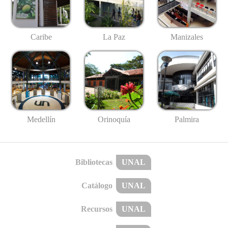
Caribe
La Paz
Manizales
Medellín
Palmira
Orinoquía
Bibliotecas
UNAL
Catálogo
UNAL
Recursos
UNAL