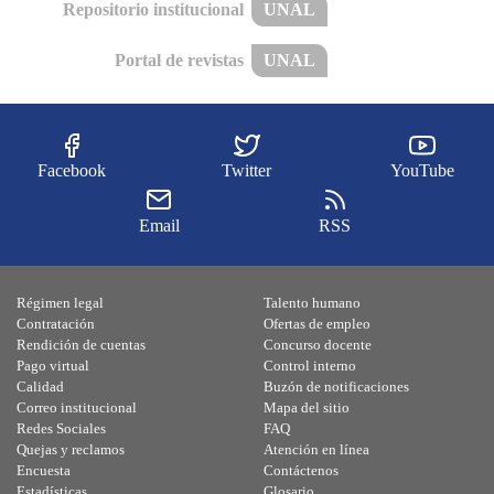
Repositorio institucional
UNAL
Portal de revistas
UNAL
Facebook
Twitter
YouTube
Email
RSS
Régimen legal
Talento humano
Contratación
Ofertas de empleo
Rendición de cuentas
Concurso docente
Pago virtual
Control interno
Calidad
Buzón de notificaciones
Correo institucional
Mapa del sitio
Redes Sociales
FAQ
Quejas y reclamos
Atención en línea
Encuesta
Contáctenos
Estadísticas
Glosario