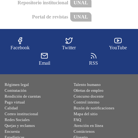
Repositorio institucional
UNAL
Portal de revistas
UNAL
Facebook
Twitter
YouTube
Email
RSS
Régimen legal
Talento humano
Contratación
Ofertas de empleo
Rendición de cuentas
Concurso docente
Pago virtual
Control interno
Calidad
Buzón de notificaciones
Correo institucional
Mapa del sitio
Redes Sociales
FAQ
Quejas y reclamos
Atención en línea
Encuesta
Contáctenos
Estadísticas
Glosario