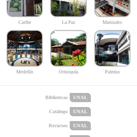
Caribe
La Paz
Manizales
Medellín
Palmira
Orinoquía
Bibliotecas
UNAL
Catálogo
UNAL
Recursos
UNAL