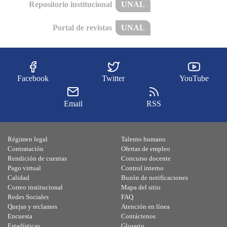
Repositorio institucional
UNAL
Portal de revistas
UNAL
Facebook
Twitter
YouTube
Email
RSS
Régimen legal
Talento humano
Contratación
Ofertas de empleo
Rendición de cuentas
Concurso docente
Pago virtual
Control interno
Calidad
Buzón de notificaciones
Correo institucional
Mapa del sitio
Redes Sociales
FAQ
Quejas y reclamos
Atención en línea
Encuesta
Contáctenos
Estadísticas
Glosario