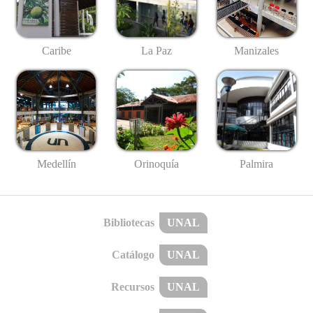
Caribe
La Paz
Manizales
Medellín
Palmira
Orinoquía
Bibliotecas
UNAL
Catálogo
UNAL
Recursos
UNAL