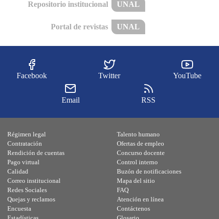
Repositorio institucional
UNAL
Portal de revistas
UNAL
Facebook
Twitter
YouTube
Email
RSS
Régimen legal
Talento humano
Contratación
Ofertas de empleo
Rendición de cuentas
Concurso docente
Pago virtual
Control interno
Calidad
Buzón de notificaciones
Correo institucional
Mapa del sitio
Redes Sociales
FAQ
Quejas y reclamos
Atención en línea
Encuesta
Contáctenos
Estadísticas
Glosario