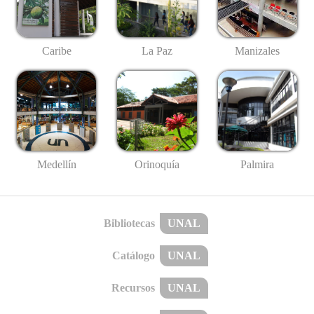
Caribe
La Paz
Manizales
Medellín
Palmira
Orinoquía
Bibliotecas
UNAL
Catálogo
UNAL
Recursos
UNAL