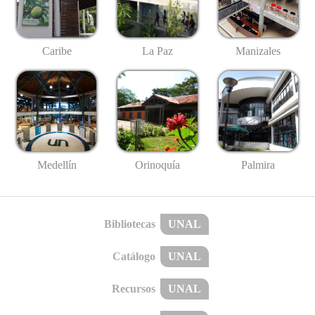
Caribe
La Paz
Manizales
Medellín
Palmira
Orinoquía
Bibliotecas
UNAL
Catálogo
UNAL
Recursos
UNAL