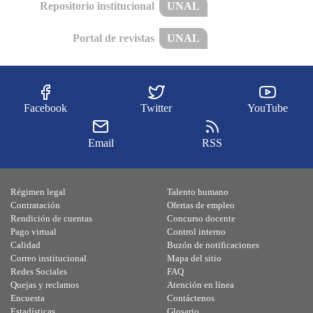
Repositorio institucional
UNAL
Portal de revistas
UNAL
Facebook
Twitter
YouTube
Email
RSS
Régimen legal
Talento humano
Contratación
Ofertas de empleo
Rendición de cuentas
Concurso docente
Pago virtual
Control interno
Calidad
Buzón de notificaciones
Correo institucional
Mapa del sitio
Redes Sociales
FAQ
Quejas y reclamos
Atención en línea
Encuesta
Contáctenos
Estadísticas
Glosario