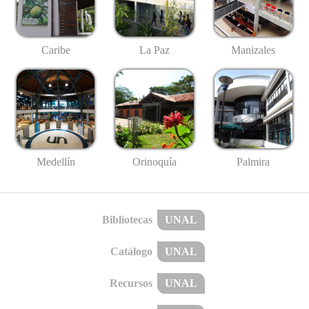
Caribe
La Paz
Manizales
Medellín
Palmira
Orinoquía
Bibliotecas
UNAL
Catálogo
UNAL
Recursos
UNAL