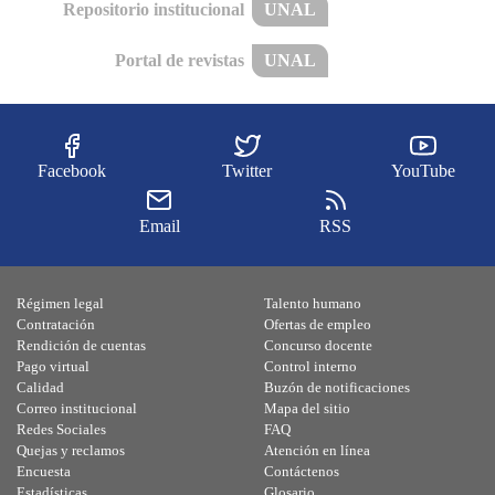
Repositorio institucional
UNAL
Portal de revistas
UNAL
Facebook
Twitter
YouTube
Email
RSS
Régimen legal
Talento humano
Contratación
Ofertas de empleo
Rendición de cuentas
Concurso docente
Pago virtual
Control interno
Calidad
Buzón de notificaciones
Correo institucional
Mapa del sitio
Redes Sociales
FAQ
Quejas y reclamos
Atención en línea
Encuesta
Contáctenos
Estadísticas
Glosario