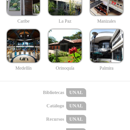
Caribe
La Paz
Manizales
Medellín
Palmira
Orinoquía
Bibliotecas
UNAL
Catálogo
UNAL
Recursos
UNAL