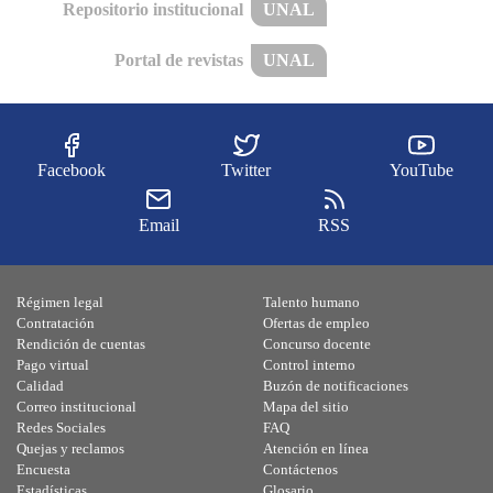
Repositorio institucional
UNAL
Portal de revistas
UNAL
Facebook
Twitter
YouTube
Email
RSS
Régimen legal
Talento humano
Contratación
Ofertas de empleo
Rendición de cuentas
Concurso docente
Pago virtual
Control interno
Calidad
Buzón de notificaciones
Correo institucional
Mapa del sitio
Redes Sociales
FAQ
Quejas y reclamos
Atención en línea
Encuesta
Contáctenos
Estadísticas
Glosario