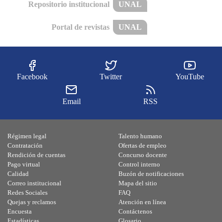
Repositorio institucional
UNAL
Portal de revistas
UNAL
Facebook
Twitter
YouTube
Email
RSS
Régimen legal
Talento humano
Contratación
Ofertas de empleo
Rendición de cuentas
Concurso docente
Pago virtual
Control interno
Calidad
Buzón de notificaciones
Correo institucional
Mapa del sitio
Redes Sociales
FAQ
Quejas y reclamos
Atención en línea
Encuesta
Contáctenos
Estadísticas
Glosario