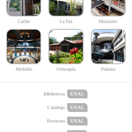
Caribe
La Paz
Manizales
Medellín
Palmira
Orinoquía
Bibliotecas
UNAL
Catálogo
UNAL
Recursos
UNAL