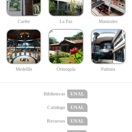
Caribe
La Paz
Manizales
Medellín
Palmira
Orinoquía
Bibliotecas
UNAL
Catálogo
UNAL
Recursos
UNAL