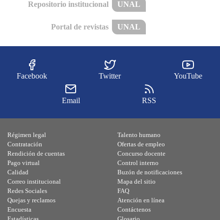
Repositorio institucional
UNAL
Portal de revistas
UNAL
Facebook
Twitter
YouTube
Email
RSS
Régimen legal
Talento humano
Contratación
Ofertas de empleo
Rendición de cuentas
Concurso docente
Pago virtual
Control interno
Calidad
Buzón de notificaciones
Correo institucional
Mapa del sitio
Redes Sociales
FAQ
Quejas y reclamos
Atención en línea
Encuesta
Contáctenos
Estadísticas
Glosario