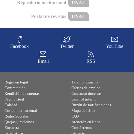
Repositorio institucional
UNAL
Portal de revistas
UNAL
Facebook
Twitter
YouTube
Email
RSS
Régimen legal
Talento humano
Contratación
Ofertas de empleo
Rendición de cuentas
Concurso docente
Pago virtual
Control interno
Calidad
Buzón de notificaciones
Correo institucional
Mapa del sitio
Redes Sociales
FAQ
Quejas y reclamos
Atención en línea
Encuesta
Contáctenos
Estadísticas
Glosario