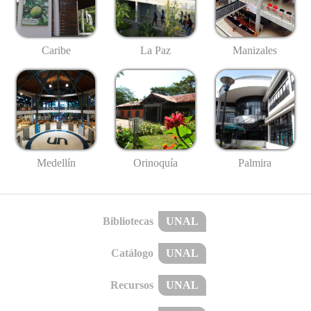
Caribe
La Paz
Manizales
Medellín
Palmira
Orinoquía
Bibliotecas
UNAL
Catálogo
UNAL
Recursos
UNAL