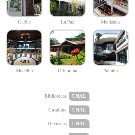
Caribe
La Paz
Manizales
Medellín
Palmira
Orinoquía
Bibliotecas
UNAL
Catálogo
UNAL
Recursos
UNAL