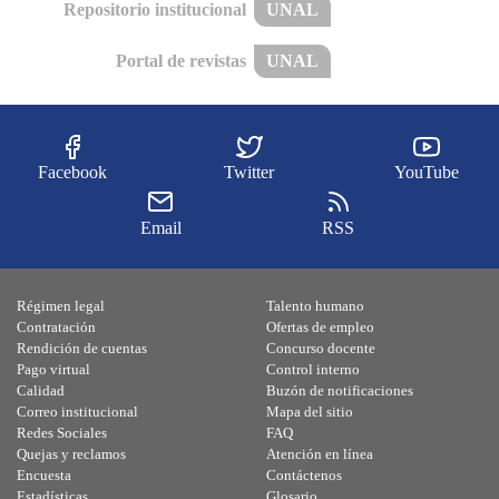
Repositorio institucional
UNAL
Portal de revistas
UNAL
Facebook
Twitter
YouTube
Email
RSS
Régimen legal
Talento humano
Contratación
Ofertas de empleo
Rendición de cuentas
Concurso docente
Pago virtual
Control interno
Calidad
Buzón de notificaciones
Correo institucional
Mapa del sitio
Redes Sociales
FAQ
Quejas y reclamos
Atención en línea
Encuesta
Contáctenos
Estadísticas
Glosario