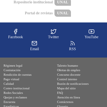
Repositorio institucional
UNAL
Portal de revistas
UNAL
Facebook
Twitter
YouTube
Email
RSS
Régimen legal
Talento humano
Contratación
Ofertas de empleo
Rendición de cuentas
Concurso docente
Pago virtual
Control interno
Calidad
Buzón de notificaciones
Correo institucional
Mapa del sitio
Redes Sociales
FAQ
Quejas y reclamos
Atención en línea
Encuesta
Contáctenos
Estadísticas
Glosario