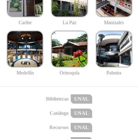
Caribe
La Paz
Manizales
Medellín
Palmira
Orinoquía
Bibliotecas
UNAL
Catálogo
UNAL
Recursos
UNAL