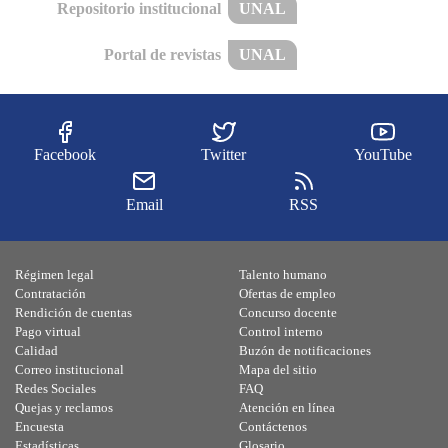
Repositorio institucional
UNAL
Portal de revistas
UNAL
Facebook
Twitter
YouTube
Email
RSS
Régimen legal
Talento humano
Contratación
Ofertas de empleo
Rendición de cuentas
Concurso docente
Pago virtual
Control interno
Calidad
Buzón de notificaciones
Correo institucional
Mapa del sitio
Redes Sociales
FAQ
Quejas y reclamos
Atención en línea
Encuesta
Contáctenos
Estadísticas
Glosario