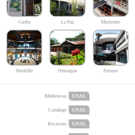
Caribe
La Paz
Manizales
Medellín
Palmira
Orinoquía
Bibliotecas
UNAL
Catálogo
UNAL
Recursos
UNAL