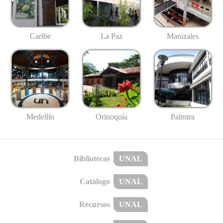
Caribe
La Paz
Manizales
Medellín
Palmira
Orinoquía
Bibliotecas
UNAL
Catálogo
UNAL
Recursos
UNAL