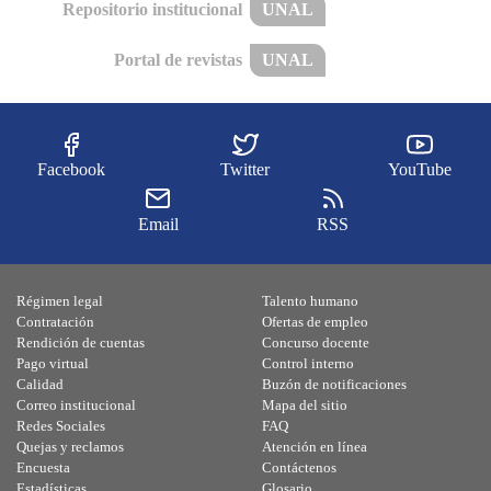
Repositorio institucional
UNAL
Portal de revistas
UNAL
Facebook
Twitter
YouTube
Email
RSS
Régimen legal
Talento humano
Contratación
Ofertas de empleo
Rendición de cuentas
Concurso docente
Pago virtual
Control interno
Calidad
Buzón de notificaciones
Correo institucional
Mapa del sitio
Redes Sociales
FAQ
Quejas y reclamos
Atención en línea
Encuesta
Contáctenos
Estadísticas
Glosario