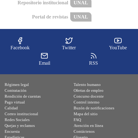
Repositorio institucional
UNAL
Portal de revistas
UNAL
Facebook
Twitter
YouTube
Email
RSS
Régimen legal
Talento humano
Contratación
Ofertas de empleo
Rendición de cuentas
Concurso docente
Pago virtual
Control interno
Calidad
Buzón de notificaciones
Correo institucional
Mapa del sitio
Redes Sociales
FAQ
Quejas y reclamos
Atención en línea
Encuesta
Contáctenos
Estadísticas
Glosario