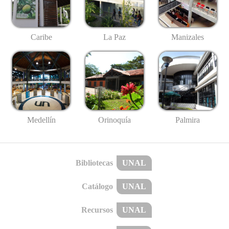
Caribe
La Paz
Manizales
Medellín
Palmira
Orinoquía
Bibliotecas
UNAL
Catálogo
UNAL
Recursos
UNAL