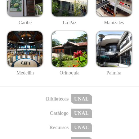
Caribe
La Paz
Manizales
Medellín
Palmira
Orinoquía
Bibliotecas
UNAL
Catálogo
UNAL
Recursos
UNAL