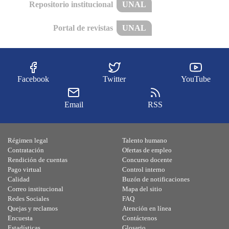
Repositorio institucional
UNAL
Portal de revistas
UNAL
Facebook
Twitter
YouTube
Email
RSS
Régimen legal
Talento humano
Contratación
Ofertas de empleo
Rendición de cuentas
Concurso docente
Pago virtual
Control interno
Calidad
Buzón de notificaciones
Correo institucional
Mapa del sitio
Redes Sociales
FAQ
Quejas y reclamos
Atención en línea
Encuesta
Contáctenos
Estadísticas
Glosario