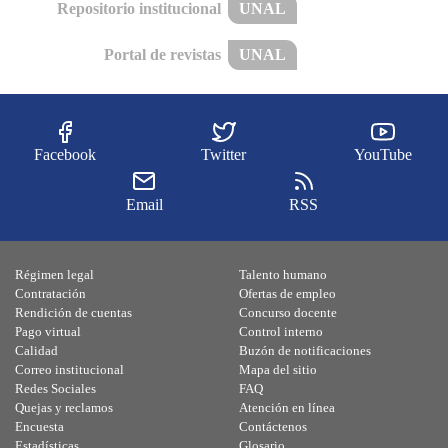
Repositorio institucional
UNAL
Portal de revistas
UNAL
Facebook
Twitter
YouTube
Email
RSS
Régimen legal
Talento humano
Contratación
Ofertas de empleo
Rendición de cuentas
Concurso docente
Pago virtual
Control interno
Calidad
Buzón de notificaciones
Correo institucional
Mapa del sitio
Redes Sociales
FAQ
Quejas y reclamos
Atención en línea
Encuesta
Contáctenos
Estadísticas
Glosario