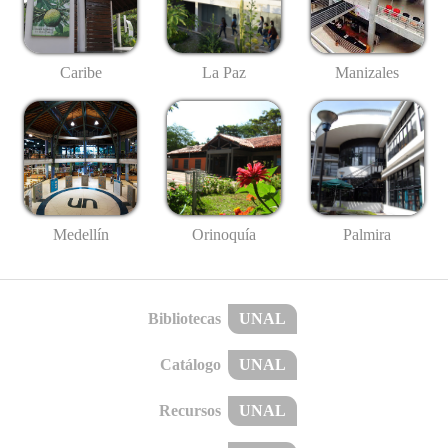
Caribe
La Paz
Manizales
Medellín
Palmira
Orinoquía
Bibliotecas
UNAL
Catálogo
UNAL
Recursos
UNAL