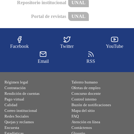
Repositorio institucional
UNAL
Portal de revistas
UNAL
Facebook
Twitter
YouTube
Email
RSS
Régimen legal
Talento humano
Contratación
Ofertas de empleo
Rendición de cuentas
Concurso docente
Pago virtual
Control interno
Calidad
Buzón de notificaciones
Correo institucional
Mapa del sitio
Redes Sociales
FAQ
Quejas y reclamos
Atención en línea
Encuesta
Contáctenos
Estadísticas
Glosario