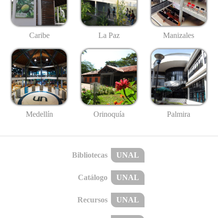
Caribe
La Paz
Manizales
Medellín
Palmira
Orinoquía
Bibliotecas
UNAL
Catálogo
UNAL
Recursos
UNAL