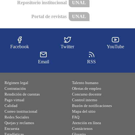
Repositorio institucional
UNAL
Portal de revistas
UNAL
Facebook
Twitter
YouTube
Email
RSS
Régimen legal
Talento humano
Contratación
Ofertas de empleo
Rendición de cuentas
Concurso docente
Pago virtual
Control interno
Calidad
Buzón de notificaciones
Correo institucional
Mapa del sitio
Redes Sociales
FAQ
Quejas y reclamos
Atención en línea
Encuesta
Contáctenos
Estadísticas
Glosario