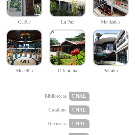
Caribe
La Paz
Manizales
Medellín
Palmira
Orinoquía
Bibliotecas
UNAL
Catálogo
UNAL
Recursos
UNAL