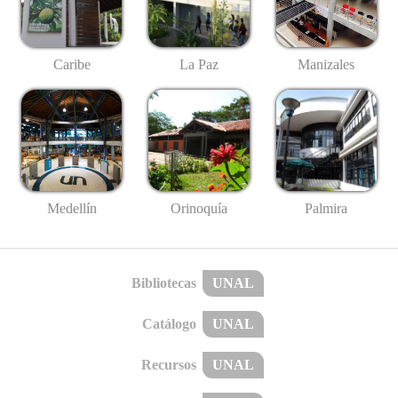
Caribe
La Paz
Manizales
Medellín
Palmira
Orinoquía
Bibliotecas
UNAL
Catálogo
UNAL
Recursos
UNAL