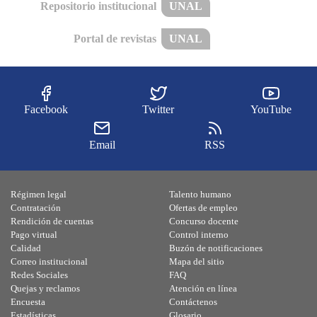
Repositorio institucional
UNAL
Portal de revistas
UNAL
Facebook
Twitter
YouTube
Email
RSS
Régimen legal
Talento humano
Contratación
Ofertas de empleo
Rendición de cuentas
Concurso docente
Pago virtual
Control interno
Calidad
Buzón de notificaciones
Correo institucional
Mapa del sitio
Redes Sociales
FAQ
Quejas y reclamos
Atención en línea
Encuesta
Contáctenos
Estadísticas
Glosario