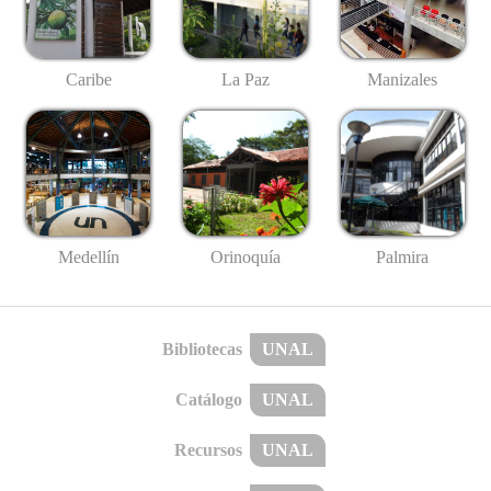
Caribe
La Paz
Manizales
Medellín
Palmira
Orinoquía
Bibliotecas
UNAL
Catálogo
UNAL
Recursos
UNAL