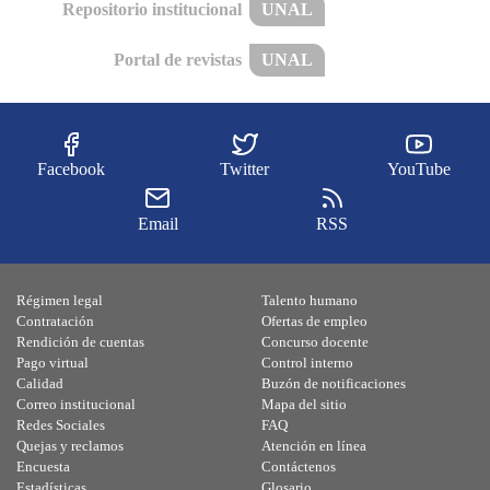
Repositorio institucional
UNAL
Portal de revistas
UNAL
Facebook
Twitter
YouTube
Email
RSS
Régimen legal
Talento humano
Contratación
Ofertas de empleo
Rendición de cuentas
Concurso docente
Pago virtual
Control interno
Calidad
Buzón de notificaciones
Correo institucional
Mapa del sitio
Redes Sociales
FAQ
Quejas y reclamos
Atención en línea
Encuesta
Contáctenos
Estadísticas
Glosario