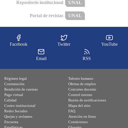
Repositorio institucional
UNAL
Portal de revistas
UNAL
Facebook
Twitter
YouTube
Email
RSS
Régimen legal
Talento humano
Contratación
Ofertas de empleo
Rendición de cuentas
Concurso docente
Pago virtual
Control interno
Calidad
Buzón de notificaciones
Correo institucional
Mapa del sitio
Redes Sociales
FAQ
Quejas y reclamos
Atención en línea
Encuesta
Contáctenos
Estadísticas
Glosario