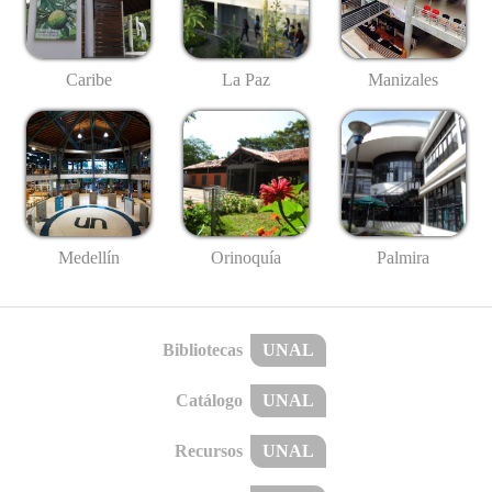
Caribe
La Paz
Manizales
Medellín
Palmira
Orinoquía
Bibliotecas
UNAL
Catálogo
UNAL
Recursos
UNAL