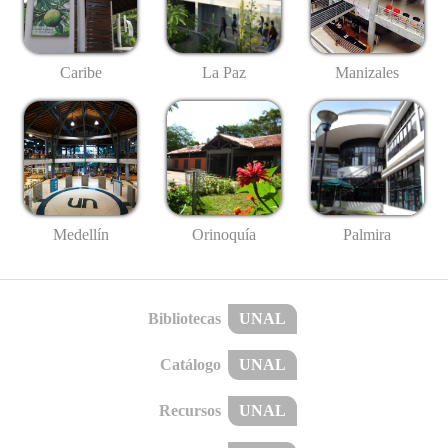
Caribe
La Paz
Manizales
Medellín
Palmira
Orinoquía
Bibliotecas
UNAL
Catálogo
UNAL
Recursos
UNAL