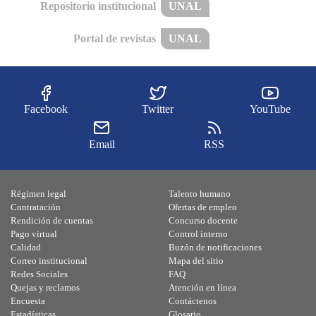
Repositorio institucional
UNAL
Portal de revistas
UNAL
Facebook
Twitter
YouTube
Email
RSS
Régimen legal
Talento humano
Contratación
Ofertas de empleo
Rendición de cuentas
Concurso docente
Pago virtual
Control interno
Calidad
Buzón de notificaciones
Correo institucional
Mapa del sitio
Redes Sociales
FAQ
Quejas y reclamos
Atención en línea
Encuesta
Contáctenos
Estadísticas
Glosario