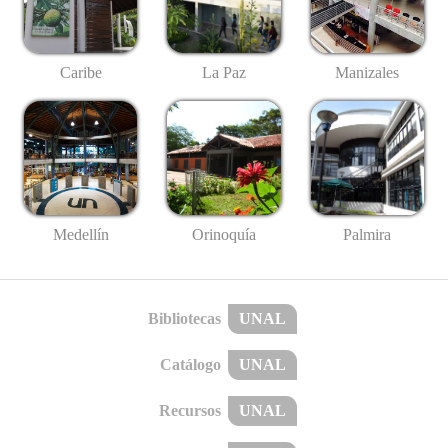
Caribe
La Paz
Manizales
Medellín
Palmira
Orinoquía
Bibliotecas
UNAL
Catálogo
UNAL
Recursos
UNAL