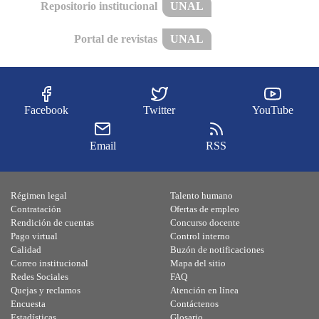
Repositorio institucional
UNAL
Portal de revistas
UNAL
Facebook
Twitter
YouTube
Email
RSS
Régimen legal
Talento humano
Contratación
Ofertas de empleo
Rendición de cuentas
Concurso docente
Pago virtual
Control interno
Calidad
Buzón de notificaciones
Correo institucional
Mapa del sitio
Redes Sociales
FAQ
Quejas y reclamos
Atención en línea
Encuesta
Contáctenos
Estadísticas
Glosario