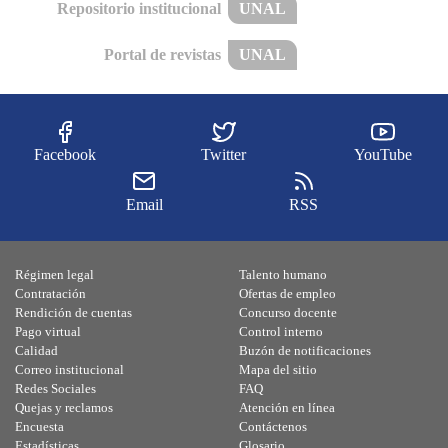
Repositorio institucional
UNAL
Portal de revistas
UNAL
Facebook
Twitter
YouTube
Email
RSS
Régimen legal
Talento humano
Contratación
Ofertas de empleo
Rendición de cuentas
Concurso docente
Pago virtual
Control interno
Calidad
Buzón de notificaciones
Correo institucional
Mapa del sitio
Redes Sociales
FAQ
Quejas y reclamos
Atención en línea
Encuesta
Contáctenos
Estadísticas
Glosario