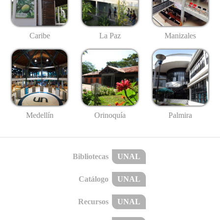
Caribe
La Paz
Manizales
Medellín
Palmira
Orinoquía
Bibliotecas
UNAL
Catálogo
UNAL
Recursos
UNAL