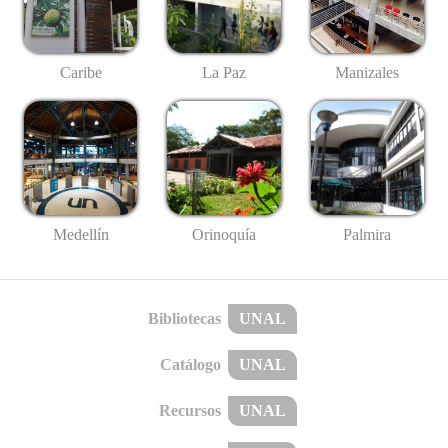
Caribe
La Paz
Manizales
Medellín
Palmira
Orinoquía
Bibliotecas
UNAL
Catálogo
UNAL
Recursos
UNAL