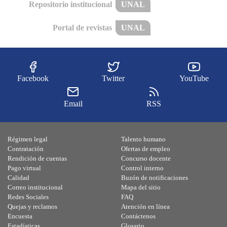
Repositorio institucional
UNAL
Portal de revistas
UNAL
Facebook
Twitter
YouTube
Email
RSS
Régimen legal
Talento humano
Contratación
Ofertas de empleo
Rendición de cuentas
Concurso docente
Pago virtual
Control interno
Calidad
Buzón de notificaciones
Correo institucional
Mapa del sitio
Redes Sociales
FAQ
Quejas y reclamos
Atención en línea
Encuesta
Contáctenos
Estadísticas
Glosario