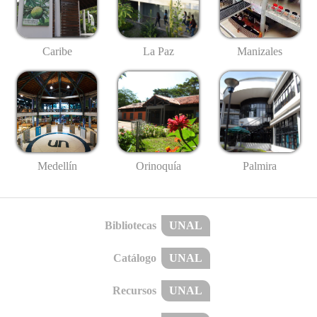
Caribe
La Paz
Manizales
Medellín
Palmira
Orinoquía
Bibliotecas
UNAL
Catálogo
UNAL
Recursos
UNAL