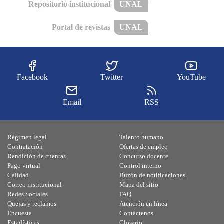
Repositorio institucional
UNAL
Portal de revistas
UNAL
Facebook
Twitter
YouTube
Email
RSS
Régimen legal
Talento humano
Contratación
Ofertas de empleo
Rendición de cuentas
Concurso docente
Pago virtual
Control interno
Calidad
Buzón de notificaciones
Correo institucional
Mapa del sitio
Redes Sociales
FAQ
Quejas y reclamos
Atención en línea
Encuesta
Contáctenos
Estadísticas
Glosario