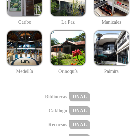
Caribe
La Paz
Manizales
Medellín
Palmira
Orinoquía
Bibliotecas
UNAL
Catálogo
UNAL
Recursos
UNAL