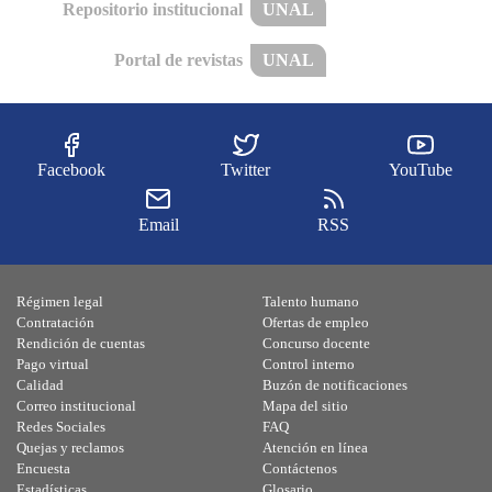
Repositorio institucional
UNAL
Portal de revistas
UNAL
Facebook
Twitter
YouTube
Email
RSS
Régimen legal
Talento humano
Contratación
Ofertas de empleo
Rendición de cuentas
Concurso docente
Pago virtual
Control interno
Calidad
Buzón de notificaciones
Correo institucional
Mapa del sitio
Redes Sociales
FAQ
Quejas y reclamos
Atención en línea
Encuesta
Contáctenos
Estadísticas
Glosario